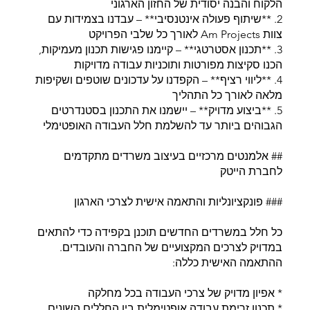
הלקוח והבנה יסודית של החזון הארגוני
2. **שיתוף פעולה אינטנסיבי** – עבדנו בצמידות עם
צוות Am Projects לאורך כל שלבי הפרויקט
3. **תכנון אסטרטגי** – קיימנו פגישות תכנון מעמיקות,
הכנו סקיצות מפורטות ותוכניות עבודה מדויקות
4. **ליווי רציף** – הקפדנו על עדכונים שוטפים ושקיפות
מלאה לאורך כל התהליך
5. **ביצוע מדויק** – יישמנו את התכנון בסטנדרטים
הגבוהים ביותר עד להשלמת חלל העבודה האופטימלי
## אלמנטים מרכזיים בעיצוב משרדים מתקדמים
לחברת הייטק
### פונקציונליות והתאמה אישית לצרכי הארגון
כל חלל במשרדים החדשים תוכנן בקפידה כדי להתאים
במדויק לצרכים המקצועיים של החברה והעובדים.
ההתאמה האישית כללה:
* אפיון מדויק של צרכי העבודה בכל מחלקה
* תכנון זרימת עבודה אופטימלית בין החללים השונים