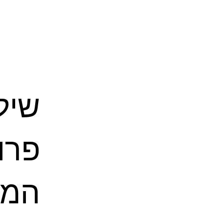
שיל
פרו
המח