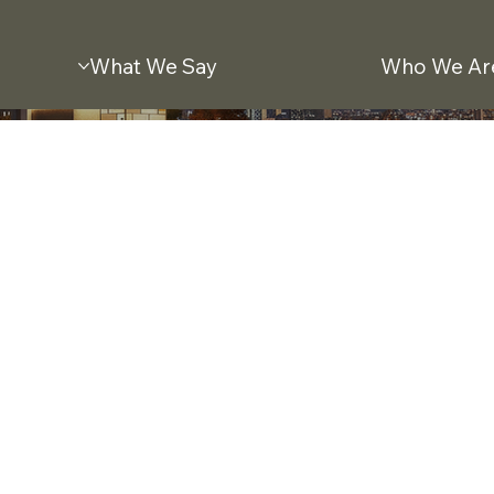
What We Say
Who We Ar